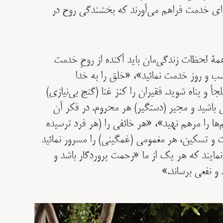
رای خدمت فراهم می‌آورند که بخشندگی روح در
 همۀ لحظات زندگی‌مان باید آکنده از روحِ خدمت
شب و روز خدمت نمائيد»، «خلق را به خدا
جأ و پناه شويد. فقيران را کنز غنا (گنج بی‌نیازی)
ی باشيد و مجير (دستگیر) هر محروم. در فکر آن
ها را مرهم نهيد»، «هر خائفی را (هر فرد ترسیده
 و تسکين، هر مغمومی (غمگینی) را مسرور نمائيد
نمایند که هر یک از ما «رحمت پروردگار باشد و
و نفعی برساند.»