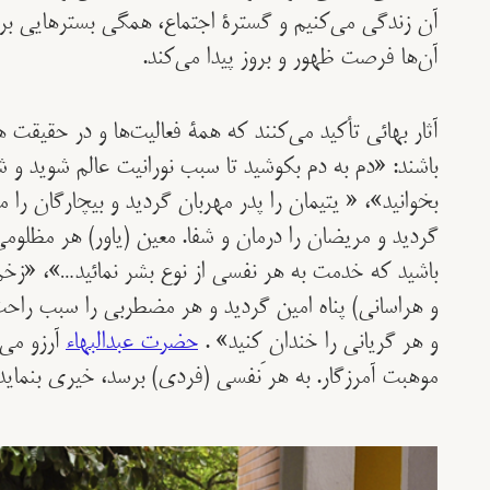
آن زندگی می‌کنیم و گسترۀ اجتماع، همگی بستر‌هایی ب
آن‌ها فرصت ظهور و بروز پیدا می‌کند.
آثار بهائی تأکید می‌کنند که همۀ فعالیت‌ها و در حقیقت
باشند: «دم به دم بکوشيد تا سبب نورانيت عالم شويد و 
بخوانيد»، « يتيمان را پدر مهربان گرديد و بيچارگان را مل
گرديد و مريضان را درمان و شفا. معين (یاور) هر مظلوم
باشيد که خدمت به هر نفسی از نوع بشر نمائيد…»، «زخم‌
و هراسانی) پناه امین گردید و هر مضطربی را سبب راحت
و هر گريانی را خندان کنيد» .
حضرت عبدالبهاء
آرزو می‌
موهبت آمرزگار. به هر َنفسی (فردی) برسد، خيری بنمايد 