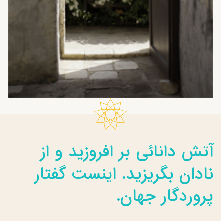
آتش دانائی بر افروزيد و از
نادان بگريزيد. اينست گفتار
پروردگار جهان.